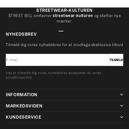
STREETWEAR-KULTUREN
STREET BILL omfavner
streetwear-kulturen
og støtter nye
mærker.
GÅ TIL ELEMENT 1
GÅ TIL ELEMENT 2
GÅ TIL ELEMENT 3
GÅ TIL ELEMENT 4
NYHEDSBREV
Tilmeld dig vores nyhedsbrev for at modtage eksklusive tilbud
E-mail
TILMELD
Ved at tilmelde dig vores nyhedsbrev accepterer du vores
privatlivspolitik
INFORMATION
MARKEDSVIDEN
KUNDESERVICE