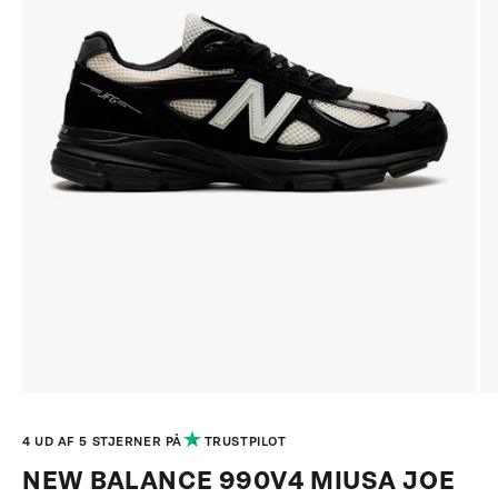
GÅ TIL ELEMENT 1
GÅ TIL ELEMENT 2
GÅ TIL ELEMENT 3
GÅ TIL ELEMENT 4
4 UD AF 5 STJERNER PÅ
TRUSTPILOT
NEW BALANCE
990V4 MIUSA JOE