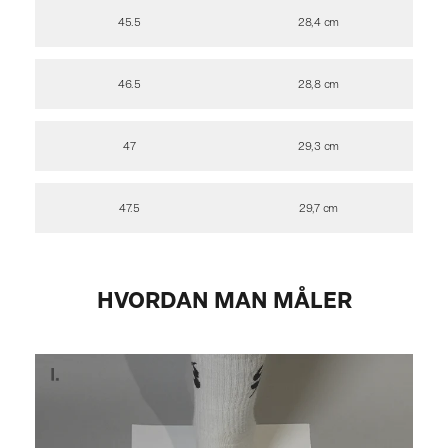
45.5
28,4 cm
46.5
28,8 cm
47
29,3 cm
47.5
29,7 cm
HVORDAN MAN MÅLER