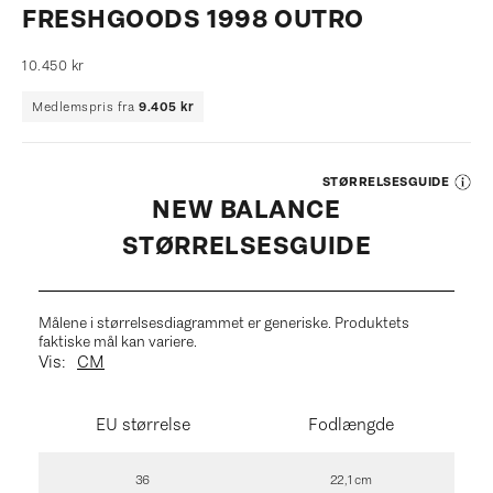
FRESHGOODS 1998 OUTRO
Salgspris
10.450 kr
Medlemspris fra
9.405 kr
STØRRELSESGUIDE
NEW BALANCE
STØRRELSESGUIDE
Målene i størrelsesdiagrammet er generiske. Produktets
faktiske mål kan variere.
CM
Vis:
EU størrelse
Fodlængde
36
22,1 cm