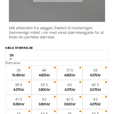
Mål afstanden fra væggen (hælen) til markeringen.
Sammenlign målet i cm med vores størrelsesguide for at
finde din perfekte størrelse.
VÆLG STØRRELSE
36
Størrelse
36
37
37.5
38
10.450 kr
4.625 kr
4.625 kr
4.375 kr
38.5
39.5
40
40.5
4.375 kr
3.800 kr
4.375 kr
5.075 kr
41.5
42
42.5
43
6.350 kr
3.800 kr
3.500 kr
4.375 kr
44
44.5
45
45.5