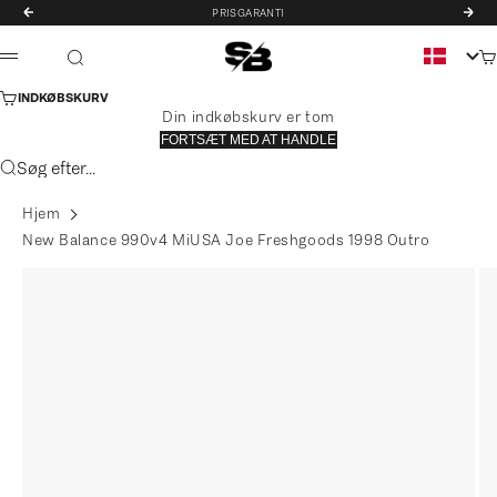
Spring til indhold
PRISGARANTI
FORRIGE
NÆ
STREET BILL®
Ku
Søg
MENU
INDKØBSKURV
Din indkøbskurv er tom
FORTSÆT MED AT HANDLE
Søg efter...
Hjem
New Balance 990v4 MiUSA Joe Freshgoods 1998 Outro