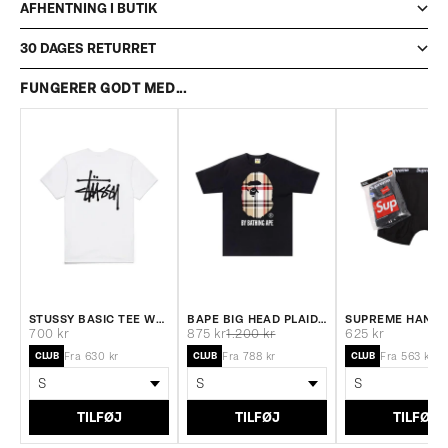
AFHENTNING I BUTIK
30 DAGES RETURRET
FUNGERER GODT MED...
STUSSY BASIC TEE WHITE
BAPE BIG HEAD PLAID T-SHIRT BLACK
Salgspris
Salgspris
Normalpris
Salgspris
700 kr
875 kr
1.200 kr
625 kr
CLUB
CLUB
CLUB
Fra 630 kr
Fra 788 kr
Fra 563 kr
TILFØJ
TILFØJ
TILFØJ