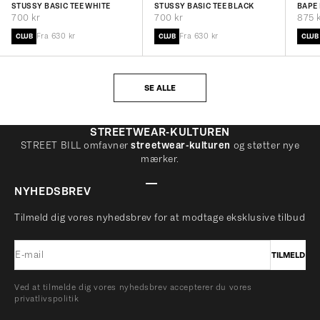
STUSSY BASIC TEE WHITE
STUSSY BASIC TEE BLACK
BAPE 
BLAC
Salgspris
Salgspris
Salgs
700 kr
700 kr
875 
CLUB
CLUB
CLUB
Fra 630 kr
Fra 630 kr
SE ALLE
STREETWEAR-KULTUREN
STREET BILL omfavner
streetwear-kulturen
og støtter nye
mærker.
GÅ TIL ELEMENT 1
GÅ TIL ELEMENT 2
GÅ TIL ELEMENT 3
GÅ TIL ELEMENT 4
NYHEDSBREV
Tilmeld dig vores nyhedsbrev for at modtage eksklusive tilbud
E-mail
TILMELD
Ved at tilmelde dig vores nyhedsbrev accepterer du vores
privatlivspolitik