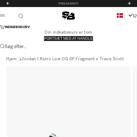
Spring til indhold
PRISGARANTI
FORRIGE
NÆ
STREET BILL®
Ku
Søg
MENU
INDKØBSKURV
Din indkøbskurv er tom
FORTSÆT MED AT HANDLE
Søg efter...
Hjem
Jordan 1 Retro Low OG SP Fragment x Travis Scott