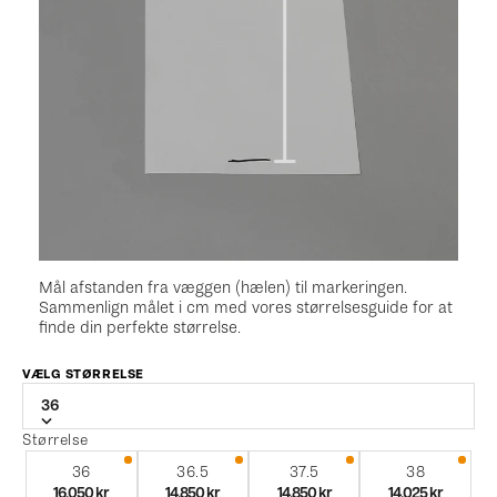
Mål afstanden fra væggen (hælen) til markeringen.
Sammenlign målet i cm med vores størrelsesguide for at
finde din perfekte størrelse.
VÆLG STØRRELSE
36
Størrelse
36
36.5
37.5
38
16.050 kr
14.850 kr
14.850 kr
14.025 kr