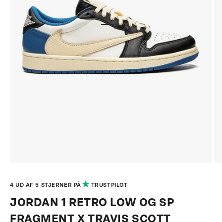
GÅ TIL ELEMENT 1
GÅ TIL ELEMENT 2
GÅ TIL ELEMENT 3
GÅ TIL ELEMENT 4
4 UD AF 5 STJERNER PÅ
TRUSTPILOT
JORDAN
1 RETRO LOW OG SP
FRAGMENT X TRAVIS SCOTT