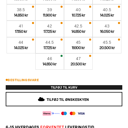
38.5
39
40
40.5
14.850 kr
11.900 kr
10.725 kr
14.025 kr
41
42
42.5
43
17.150 kr
17.725 kr
14.850 kr
16.050 kr
44
44.5
45
45.5
14.025 kr
17.725 kr
19.100 kr
20.500 kr
46
47
14.850 kr
20.500 kr
BESTILLINGSVARE
TILFØJ TIL KURV
TILFØJ TIL ØNSKESKYEN
6-15 HVERDAGES
FORVENTET
LEVERINGSTID