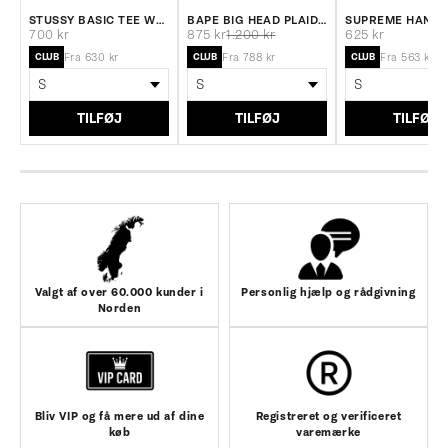
STUSSY BASIC TEE WHITE
BAPE BIG HEAD PLAID T-SHIRT BLACK
Salgspris
Salgspris
Normalpris
Salgspris
700 kr
875 kr
1.200 kr
625 kr
CLUB
CLUB
CLUB
Fra 630 kr
Fra 788 kr
Fra 563 kr
TILFØJ
TILFØJ
TILFØJ
Valgt af over 60.000 kunder i
Personlig hjælp og rådgivning
Norden
Bliv VIP og få mere ud af dine
Registreret og verificeret
køb
varemærke